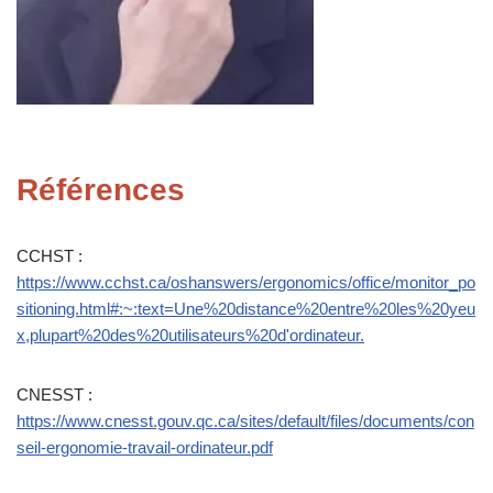
Références
CCHST :
https://www.cchst.ca/oshanswers/ergonomics/office/monitor_po
sitioning.html#:~:text=Une%20distance%20entre%20les%20yeu
x,plupart%20des%20utilisateurs%20d'ordinateur.
CNESST :
https://www.cnesst.gouv.qc.ca/sites/default/files/documents/con
seil-ergonomie-travail-ordinateur.pdf