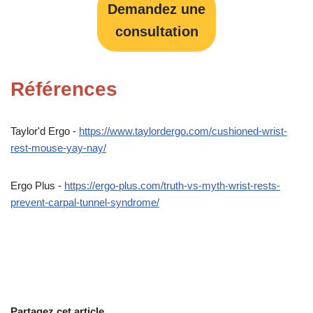
Demandez une
consultation
Références
Taylor'd Ergo -
https://www.taylordergo.com/cushioned-wrist-
rest-mouse-yay-nay/
Ergo Plus -
https://ergo-plus.com/truth-vs-myth-wrist-rests-
prevent-carpal-tunnel-syndrome/
Partagez cet article