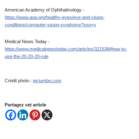
American Academy of Ophthalmology -
https://www.aoa.org/healthy-eyes/eye-and-vision-
conditions/computer-vision-syndrome?sso=y
Medical News Today -
https://www.medicalnewstoday.com/articles/321536#how-to-
use-the-20-20-20-rule
Crédit photo :
picjumbo.com
Partagez cet article