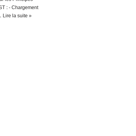
SST : - Chargement
r…
Lire la suite »