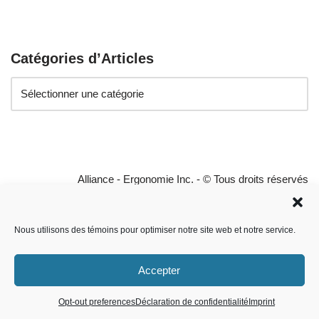
Catégories d’Articles
Alliance - Ergonomie Inc. - © Tous droits réservés
Conditions générales
Déclaration de confidentialité
Conditions d'utilisation
Politique de cookies
Nous utilisons des témoins pour optimiser notre site web et notre service.
Imprint
Avertissement
Déclaration de confidentialité (UE)
Accepter
Politique de cookies (UE)
Opt-out preferences
Déclaration de confidentialité
Imprint
Neve
| Propulsé par
WordPress